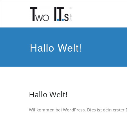
Skip
to
content
Hallo Welt!
Hallo Welt!
Willkommen bei WordPress. Dies ist dein erster 